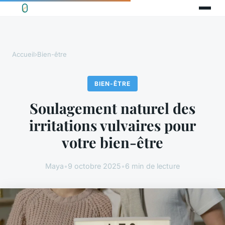
Accueil
›
Bien-être
BIEN-ÊTRE
Soulagement naturel des
irritations vulvaires pour
votre bien-être
Maya
•
9 octobre 2025
•
6 min de lecture